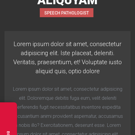
ALIQUYAM
SPEECH PATHOLOGIST
Lorem ipsum dolor sit amet, consectetur
adipisicing elit. Iste placeat, deleniti.
Veritatis, praesentium, et! Voluptate iusto
aliquid quis, optio dolore
Lorem ipsum dolor sit amet, consectetur adipisicing
elit. Doloremque debitis fuga eum, velit deleniti
perferendis fugit necessitatibus inventore expedita
accusantium animi provident aspernatur, accusamus
in nobis illo? Exercitationem, deserunt esse. Lorem
ipsum dolor sit amet, consectetur adipisicing elit.