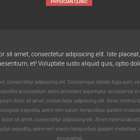
PHYSICIAN CLINIC
sit amet, consectetur adipisicing elit. Iste placeat, d
aesentium, et! Voluptate iusto aliquid quis, optio dol
, consectetur adipisicing elit. Doloremque debitis fuga eum, velit
expedita accusantium animi provident aspernatur, accusamus in n
psum dolor sit amet, consectetur adipisicing elit. Amet minima 
excepturi expedita, animi rem earum temporibus quidem molestias.
lor sit amet, consectetur adipisicing elit. Amet minima labori
turi expedita, animi rem earum temporibus quidem molestias. Aut
accusamus.