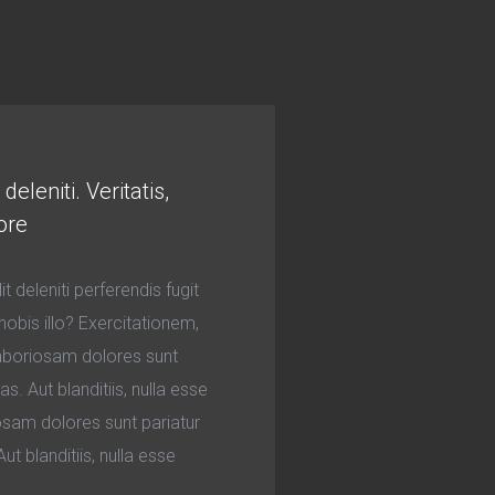
eleniti. Veritatis,
ore
 deleniti perferendis fugit
obis illo? Exercitationem,
laboriosam dolores sunt
 Aut blanditiis, nulla esse
osam dolores sunt pariatur
 blanditiis, nulla esse